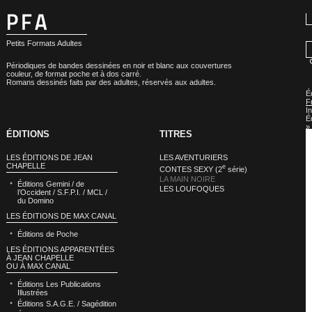
Petits Formats Adultes
Périodiques de bandes dessinées en noir et blanc aux couvertures
couleur, de format poche et à dos carré.
Romans dessinés faits par des adultes, réservés aux adultes.
É
F
In
É
»
ÉDITIONS
TITRES
É
F
In
LES ÉDITIONS DE JEAN
LES AVENTURIERS
É
CHAPELLE
e
:
CONTES SEXY (2
série)
L
LA MAIN NOIRE
Éditions Gemini / de
M
LES LOUFOQUES
l’Occident / S.F.P.I. / MCL /
N
du Domino
LES ÉDITIONS DE MAX CANAL
Éditions de Poche
LES ÉDITIONS APPARENTÉES
À JEAN CHAPELLE
OU À MAX CANAL
Éditions Les Publications
Illustrées
Éditions S.A.G.E. / Sagédition