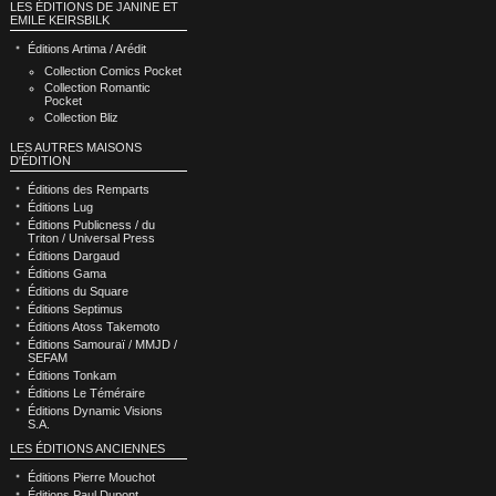
LES ÉDITIONS DE JANINE ET
EMILE KEIRSBILK
Éditions Artima / Arédit
Collection Comics Pocket
Collection Romantic
Pocket
Collection Bliz
LES AUTRES MAISONS
D'ÉDITION
Éditions des Remparts
Éditions Lug
Éditions Publicness / du
Triton / Universal Press
Éditions Dargaud
Éditions Gama
Éditions du Square
Éditions Septimus
Éditions Atoss Takemoto
Éditions Samouraï / MMJD /
SEFAM
Éditions Tonkam
Éditions Le Téméraire
Éditions Dynamic Visions
S.A.
LES ÉDITIONS ANCIENNES
Éditions Pierre Mouchot
Éditions Paul Dupont