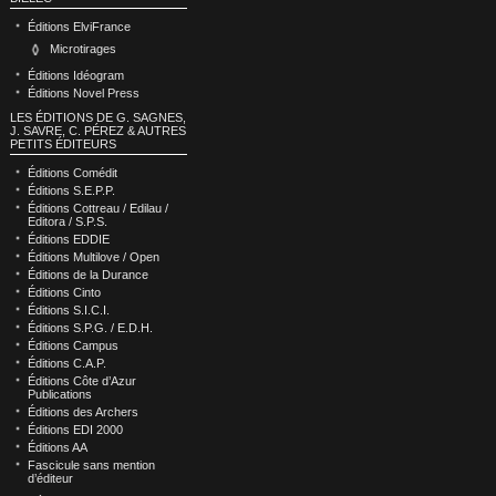
Éditions ElviFrance
Microtirages
Éditions Idéogram
Éditions Novel Press
LES ÉDITIONS DE G. SAGNES,
J. SAVRE, C. PÉREZ & AUTRES
PETITS ÉDITEURS
Éditions Comédit
Éditions S.E.P.P.
Éditions Cottreau / Edilau /
Editora / S.P.S.
Éditions EDDIE
Éditions Multilove / Open
Éditions de la Durance
Éditions Cinto
Éditions S.I.C.I.
Éditions S.P.G. / E.D.H.
Éditions Campus
Éditions C.A.P.
Éditions Côte d’Azur
Publications
Éditions des Archers
Éditions EDI 2000
Éditions AA
Fascicule sans mention
d’éditeur