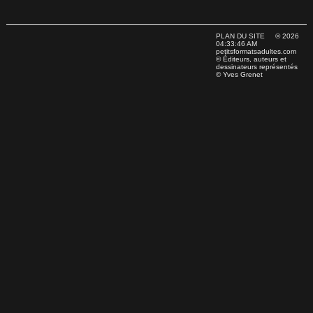
PLAN DU SITE
© 2026
04:33:46 AM
petitsformatsadultes.com
© Éditeurs, auteurs et
dessinateurs représentés
© Yves Grenet