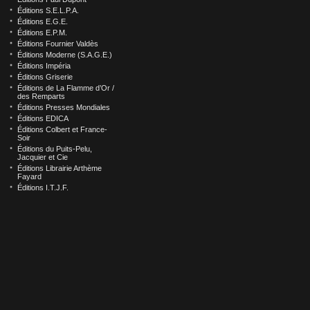
Éditions S.E.L.P.A.
Éditions E.G.E.
Éditions E.P.M.
Éditions Fournier Valdès
Éditions Moderne (S.A.G.E.)
Éditions Impéria
Éditions Griserie
Éditions de La Flamme d’Or /
des Remparts
Éditions Presses Mondiales
Éditions EDICA
Éditions Colbert et France-
Soir
Éditions du Puits-Pelu,
Jacquier et Cie
Éditions Librairie Arthème
Fayard
Éditions I.T.J.F.