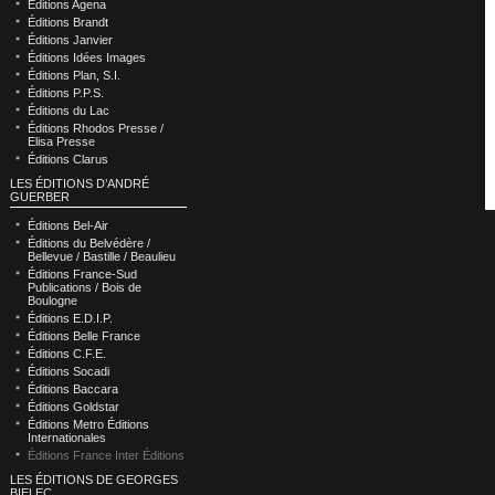
Éditions Agena
Éditions Brandt
Éditions Janvier
Éditions Idées Images
Éditions Plan, S.I.
Éditions P.P.S.
Éditions du Lac
Éditions Rhodos Presse /
Elisa Presse
Éditions Clarus
LES ÉDITIONS D’ANDRÉ
GUERBER
Éditions Bel-Air
Éditions du Belvédère /
Bellevue / Bastille / Beaulieu
Éditions France-Sud
Publications / Bois de
Boulogne
Éditions E.D.I.P.
Éditions Belle France
Éditions C.F.E.
Éditions Socadi
Éditions Baccara
Éditions Goldstar
Éditions Metro Éditions
Internationales
Éditions France Inter Éditions
LES ÉDITIONS DE GEORGES
BIELEC