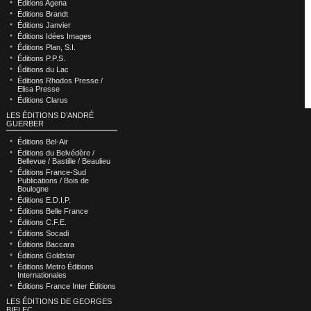
Éditions Agena
Éditions Brandt
Éditions Janvier
Éditions Idées Images
Éditions Plan, S.I.
Éditions P.P.S.
Éditions du Lac
Éditions Rhodos Presse /
Elisa Presse
Éditions Clarus
LES ÉDITIONS D’ANDRÉ
GUERBER
Éditions Bel-Air
Éditions du Belvédère /
Bellevue / Bastille / Beaulieu
Éditions France-Sud
Publications / Bois de
Boulogne
Éditions E.D.I.P.
Éditions Belle France
Éditions C.F.E.
Éditions Socadi
Éditions Baccara
Éditions Goldstar
Éditions Metro Éditions
Internationales
Éditions France Inter Éditions
LES ÉDITIONS DE GEORGES
BIELEC