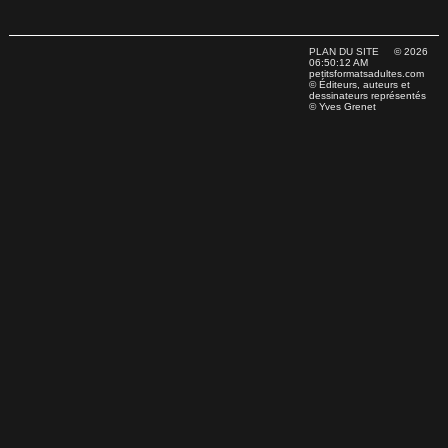
PLAN DU SITE
© 2026
06:50:12 AM
petitsformatsadultes.com
© Éditeurs, auteurs et
dessinateurs représentés
© Yves Grenet