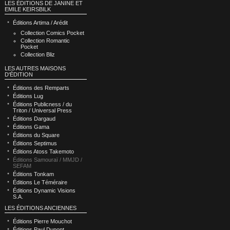
LES ÉDITIONS DE JANINE ET
EMILE KEIRSBILK
Éditions Artima / Arédit
Collection Comics Pocket
Collection Romantic
Pocket
Collection Bliz
LES AUTRES MAISONS
D'ÉDITION
Éditions des Remparts
Éditions Lug
Éditions Publicness / du
Triton / Universal Press
Éditions Dargaud
Éditions Gama
Éditions du Square
Éditions Septimus
Éditions Atoss Takemoto
Éditions Samouraï / MMJD /
SEFAM
Éditions Tonkam
Éditions Le Téméraire
Éditions Dynamic Visions
S.A.
LES ÉDITIONS ANCIENNES
Éditions Pierre Mouchot
Éditions Paul Dupont