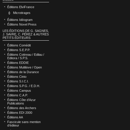
Éditions ElviFrance
Microtirages
Éditions Idéogram
Éditions Novel Press
LES ÉDITIONS DE G. SAGNES,
J. SAVRE, C. PÉREZ & AUTRES
PETITS ÉDITEURS
Éditions Comédit
Éditions S.E.P.P.
Éditions Cottreau / Edilau /
Editora / S.P.S.
Éditions EDDIE
Éditions Multilove / Open
Éditions de la Durance
Éditions Cinto
Éditions S.I.C.I.
Éditions S.P.G. / E.D.H.
Éditions Campus
Éditions C.A.P.
Éditions Côte d’Azur
Publications
Éditions des Archers
Éditions EDI 2000
Éditions AA
Fascicule sans mention
d’éditeur