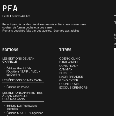
Petits Formats Adultes
Périodiques de bandes dessinées en noir et blanc aux couvertures
couleur, de format poche et à dos carré.
Romans dessinés faits par des adultes, réservés aux adultes.
É
S
/
M
/
ÉDITIONS
TITRES
S
»
É
LES ÉDITIONS DE JEAN
OGENKI CLINIC
S
CHAPELLE
DARK WIRBEL
B
CONSPIRACY
Éditions Gemini / de
CAMMY X
l’Occident / S.F.P.I. / MCL /
BERSERK
du Domino
KAORI PARADISE
LES ÉDITIONS DE MAX CANAL
GENO CYBER
COUNT DOWN
Éditions de Poche
EXODUS CREATORS
LES ÉDITIONS APPARENTÉES
À JEAN CHAPELLE
OU À MAX CANAL
Éditions Les Publications
Illustrées
Éditions S.A.G.E. / Sagédition