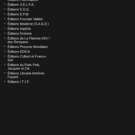
Éditions S.E.L.P.A.
Éditions E.G.E.
Éditions E.P.M.
Éditions Fournier Valdès
Éditions Moderne (S.A.G.E.)
Éditions Impéria
Éditions Griserie
Éditions de La Flamme d’Or /
des Remparts
Éditions Presses Mondiales
Éditions EDICA
Éditions Colbert et France-
Soir
Éditions du Puits-Pelu,
Jacquier et Cie
Éditions Librairie Arthème
Fayard
Éditions I.T.J.F.