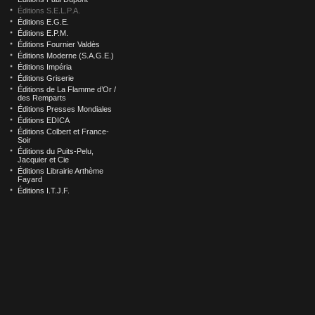
Éditions S.E.L.P.A.
Éditions E.G.E.
Éditions E.P.M.
Éditions Fournier Valdès
Éditions Moderne (S.A.G.E.)
Éditions Impéria
Éditions Griserie
Éditions de La Flamme d’Or /
des Remparts
Éditions Presses Mondiales
Éditions EDICA
Éditions Colbert et France-
Soir
Éditions du Puits-Pelu,
Jacquier et Cie
Éditions Librairie Arthème
Fayard
Éditions I.T.J.F.