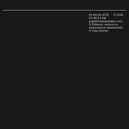
PLAN DU SITE
© 2026
07:48:51 AM
petitsformatsadultes.com
© Éditeurs, auteurs et
dessinateurs représentés
© Yves Grenet