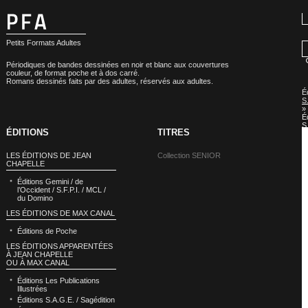
Petits Formats Adultes
Périodiques de bandes dessinées en noir et blanc aux couvertures
couleur, de format poche et à dos carré.
Romans dessinés faits par des adultes, réservés aux adultes.
É
S
»
É
S.
ÉDITIONS
TITRES
C
S
LES ÉDITIONS DE JEAN
Collection SENIOR
CHAPELLE
Éditions Gemini / de
l’Occident / S.F.P.I. / MCL /
du Domino
LES ÉDITIONS DE MAX CANAL
Éditions de Poche
LES ÉDITIONS APPARENTÉES
À JEAN CHAPELLE
OU À MAX CANAL
Éditions Les Publications
Illustrées
Éditions S.A.G.E. / Sagédition