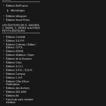
Éditions ElviFrance
Microtirages
Éditions Idéogram
Éditions Novel Press
LES ÉDITIONS DE G. SAGNES,
J. SAVRE, C. PÉREZ & AUTRES
PETITS ÉDITEURS
Éditions Comédit
Éditions S.E.P.P.
Éditions Cottreau / Edilau /
Editora / S.P.S.
Éditions EDDIE
Éditions Multilove / Open
Éditions de la Durance
Éditions Cinto
Éditions S.I.C.I.
Éditions S.P.G. / E.D.H.
Éditions Campus
Éditions C.A.P.
Éditions Côte d’Azur
Publications
Éditions des Archers
Éditions EDI 2000
Éditions AA
Fascicule sans mention
d’éditeur