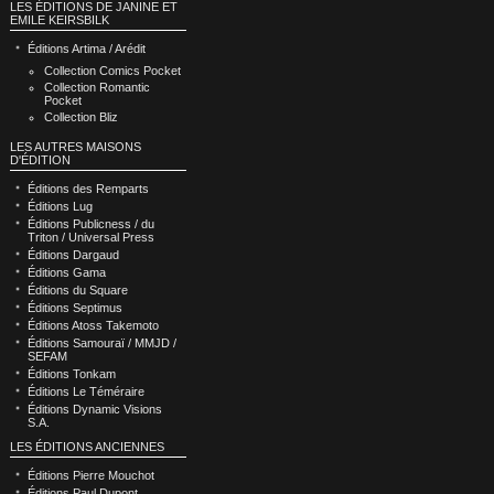
LES ÉDITIONS DE JANINE ET
EMILE KEIRSBILK
Éditions Artima / Arédit
Collection Comics Pocket
Collection Romantic
Pocket
Collection Bliz
LES AUTRES MAISONS
D'ÉDITION
Éditions des Remparts
Éditions Lug
Éditions Publicness / du
Triton / Universal Press
Éditions Dargaud
Éditions Gama
Éditions du Square
Éditions Septimus
Éditions Atoss Takemoto
Éditions Samouraï / MMJD /
SEFAM
Éditions Tonkam
Éditions Le Téméraire
Éditions Dynamic Visions
S.A.
LES ÉDITIONS ANCIENNES
Éditions Pierre Mouchot
Éditions Paul Dupont