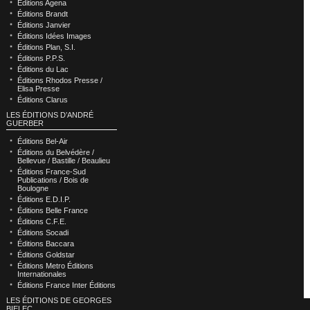
Éditions Agena
Éditions Brandt
Éditions Janvier
Éditions Idées Images
Éditions Plan, S.I.
Éditions P.P.S.
Éditions du Lac
Éditions Rhodos Presse /
Elisa Presse
Éditions Clarus
LES ÉDITIONS D’ANDRÉ
GUERBER
Éditions Bel-Air
Éditions du Belvédère /
Bellevue / Bastille / Beaulieu
Éditions France-Sud
Publications / Bois de
Boulogne
Éditions E.D.I.P.
Éditions Belle France
Éditions C.F.E.
Éditions Socadi
Éditions Baccara
Éditions Goldstar
Éditions Metro Éditions
Internationales
Éditions France Inter Éditions
LES ÉDITIONS DE GEORGES
BIELEC