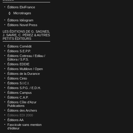
Éditions ElviFrance
Microtirages
Éditions Idéogram
Éditions Novel Press
LES ÉDITIONS DE G. SAGNES,
J. SAVRE, C. PÉREZ & AUTRES
PETITS ÉDITEURS
Éditions Comédit
Éditions S.E.P.P.
Éditions Cottreau / Edilau /
Editora / S.P.S.
Éditions EDDIE
Éditions Multilove / Open
Éditions de la Durance
Éditions Cinto
Éditions S.I.C.I.
Éditions S.P.G. / E.D.H.
Éditions Campus
Éditions C.A.P.
Éditions Côte d’Azur
Publications
Éditions des Archers
Éditions EDI 2000
Éditions AA
Fascicule sans mention
d’éditeur