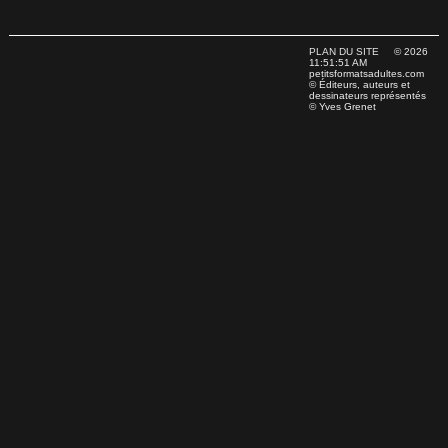
PLAN DU SITE
© 2026
11:51:51 AM
petitsformatsadultes.com
© Éditeurs, auteurs et
dessinateurs représentés
© Yves Grenet