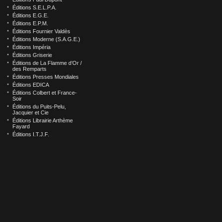
Éditions S.E.L.P.A.
Éditions E.G.E.
Éditions E.P.M.
Éditions Fournier Valdès
Éditions Moderne (S.A.G.E.)
Éditions Impéria
Éditions Griserie
Éditions de La Flamme d’Or /
des Remparts
Éditions Presses Mondiales
Éditions EDICA
Éditions Colbert et France-
Soir
Éditions du Puits-Pelu,
Jacquier et Cie
Éditions Librairie Arthème
Fayard
Éditions I.T.J.F.