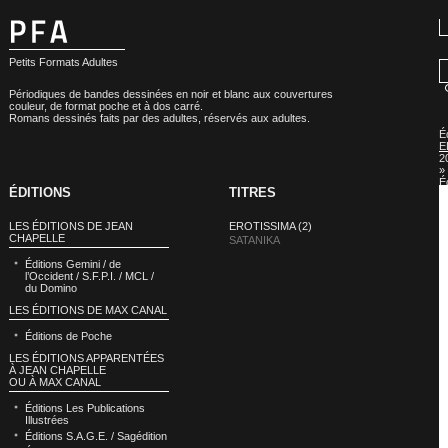
Petits Formats Adultes
Périodiques de bandes dessinées en noir et blanc aux couvertures
couleur, de format poche et à dos carré.
Romans dessinés faits par des adultes, réservés aux adultes.
É
E
2
»
É
ÉDITIONS
TITRES
E
2
:
LES ÉDITIONS DE JEAN
EROTISSIMA (2)
S
CHAPELLE
SATANIKA
Éditions Gemini / de
l’Occident / S.F.P.I. / MCL /
du Domino
LES ÉDITIONS DE MAX CANAL
Éditions de Poche
LES ÉDITIONS APPARENTÉES
À JEAN CHAPELLE
OU À MAX CANAL
Éditions Les Publications
Illustrées
Éditions S.A.G.E. / Sagédition