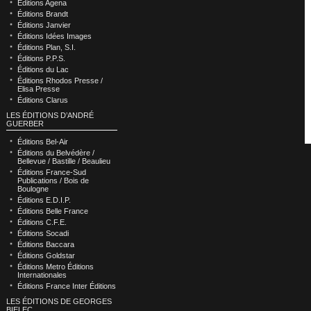
Éditions Agena
Éditions Brandt
Éditions Janvier
Éditions Idées Images
Éditions Plan, S.I.
Éditions P.P.S.
Éditions du Lac
Éditions Rhodos Presse /
Elisa Presse
Éditions Clarus
LES ÉDITIONS D’ANDRÉ
GUERBER
Éditions Bel-Air
Éditions du Belvédère /
Bellevue / Bastille / Beaulieu
Éditions France-Sud
Publications / Bois de
Boulogne
Éditions E.D.I.P.
Éditions Belle France
Éditions C.F.E.
Éditions Socadi
Éditions Baccara
Éditions Goldstar
Éditions Metro Éditions
Internationales
Éditions France Inter Éditions
LES ÉDITIONS DE GEORGES
BIELEC