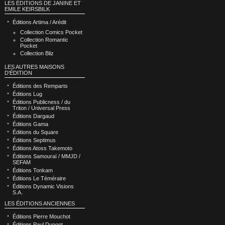
LES ÉDITIONS DE JANINE ET
EMILE KEIRSBILK
Éditions Artima / Arédit
Collection Comics Pocket
Collection Romantic
Pocket
Collection Bliz
LES AUTRES MAISONS
D'ÉDITION
Éditions des Remparts
Éditions Lug
Éditions Publicness / du
Triton / Universal Press
Éditions Dargaud
Éditions Gama
Éditions du Square
Éditions Septimus
Éditions Atoss Takemoto
Éditions Samouraï / MMJD /
SEFAM
Éditions Tonkam
Éditions Le Téméraire
Éditions Dynamic Visions
S.A.
LES ÉDITIONS ANCIENNES
Éditions Pierre Mouchot
Éditions Paul Dupont