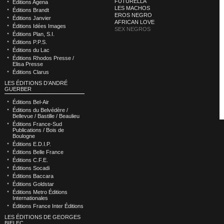
FUTURELLA
Éditions Agena
LES MACHOS
Éditions Brandt
EROS NEGRO
Éditions Janvier
AFRICAN LOVE
Éditions Idées Images
SEX NEGROS
Éditions Plan, S.I.
Éditions P.P.S.
Éditions du Lac
Éditions Rhodos Presse /
Elisa Presse
Éditions Clarus
LES ÉDITIONS D’ANDRÉ
GUERBER
Éditions Bel-Air
Éditions du Belvédère /
Bellevue / Bastille / Beaulieu
Éditions France-Sud
Publications / Bois de
Boulogne
Éditions E.D.I.P.
Éditions Belle France
Éditions C.F.E.
Éditions Socadi
Éditions Baccara
Éditions Goldstar
Éditions Metro Éditions
Internationales
Éditions France Inter Éditions
LES ÉDITIONS DE GEORGES
BIELEC