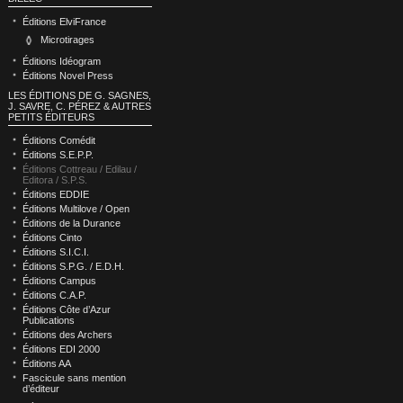
Éditions ElviFrance
Microtirages
Éditions Idéogram
Éditions Novel Press
LES ÉDITIONS DE G. SAGNES,
J. SAVRE, C. PÉREZ & AUTRES
PETITS ÉDITEURS
Éditions Comédit
Éditions S.E.P.P.
Éditions Cottreau / Edilau /
Editora / S.P.S.
Éditions EDDIE
Éditions Multilove / Open
Éditions de la Durance
Éditions Cinto
Éditions S.I.C.I.
Éditions S.P.G. / E.D.H.
Éditions Campus
Éditions C.A.P.
Éditions Côte d’Azur
Publications
Éditions des Archers
Éditions EDI 2000
Éditions AA
Fascicule sans mention
d’éditeur