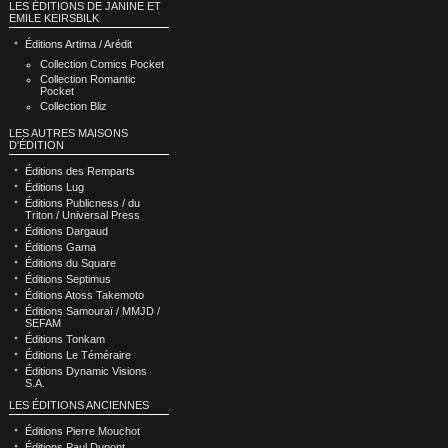
LES ÉDITIONS DE JANINE ET
EMILE KEIRSBILK
Éditions Artima / Arédit
Collection Comics Pocket
Collection Romantic
Pocket
Collection Bliz
LES AUTRES MAISONS
D'ÉDITION
Éditions des Remparts
Éditions Lug
Éditions Publicness / du
Triton / Universal Press
Éditions Dargaud
Éditions Gama
Éditions du Square
Éditions Septimus
Éditions Atoss Takemoto
Éditions Samouraï / MMJD /
SEFAM
Éditions Tonkam
Éditions Le Téméraire
Éditions Dynamic Visions
S.A.
LES ÉDITIONS ANCIENNES
Éditions Pierre Mouchot
Éditions Paul Dupont