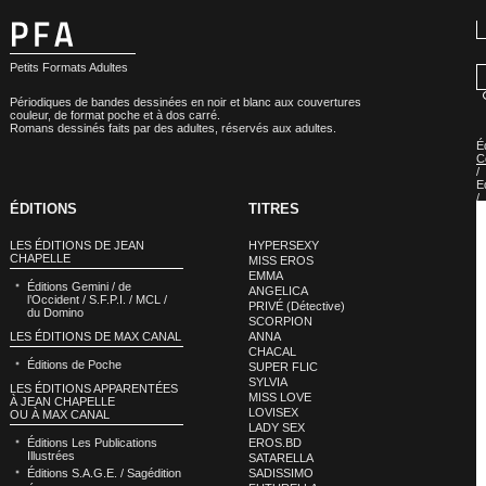
Petits Formats Adultes
Périodiques de bandes dessinées en noir et blanc aux couvertures
couleur, de format poche et à dos carré.
Romans dessinés faits par des adultes, réservés aux adultes.
É
C
/
E
/
ÉDITIONS
TITRES
E
/
S
LES ÉDITIONS DE JEAN
HYPERSEXY
»
CHAPELLE
MISS EROS
É
EMMA
S
Éditions Gemini / de
/
ANGELICA
l’Occident / S.F.P.I. / MCL /
E
PRIVÉ (Détective)
du Domino
:
SCORPION
S
LES ÉDITIONS DE MAX CANAL
ANNA
N
CHACAL
Éditions de Poche
SUPER FLIC
SYLVIA
LES ÉDITIONS APPARENTÉES
MISS LOVE
À JEAN CHAPELLE
LOVISEX
OU À MAX CANAL
LADY SEX
Éditions Les Publications
EROS.BD
Illustrées
SATARELLA
Éditions S.A.G.E. / Sagédition
SADISSIMO