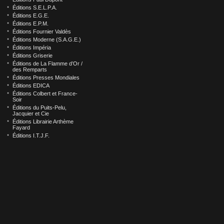
Éditions S.E.L.P.A.
Éditions E.G.E.
Éditions E.P.M.
Éditions Fournier Valdès
Éditions Moderne (S.A.G.E.)
Éditions Impéria
Éditions Griserie
Éditions de La Flamme d’Or /
des Remparts
Éditions Presses Mondiales
Éditions EDICA
Éditions Colbert et France-
Soir
Éditions du Puits-Pelu,
Jacquier et Cie
Éditions Librairie Arthème
Fayard
Éditions I.T.J.F.