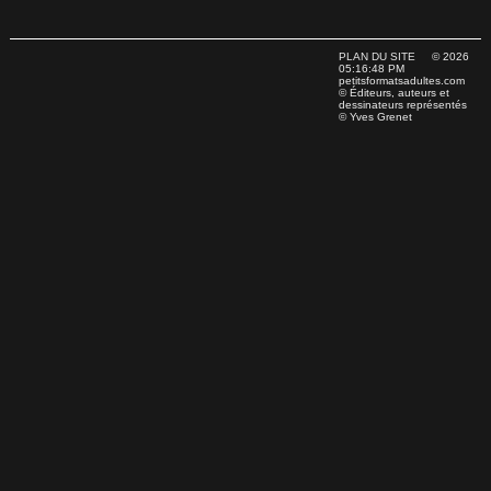
PLAN DU SITE
© 2026
05:16:48 PM
petitsformatsadultes.com
© Éditeurs, auteurs et
dessinateurs représentés
© Yves Grenet