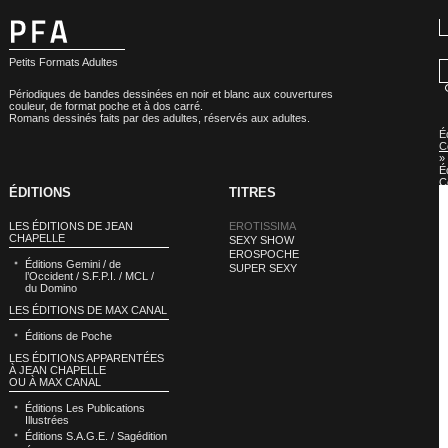
Petits Formats Adultes
Périodiques de bandes dessinées en noir et blanc aux couvertures
couleur, de format poche et à dos carré.
Romans dessinés faits par des adultes, réservés aux adultes.
É
C
»
É
C
ÉDITIONS
TITRES
:
E
LES ÉDITIONS DE JEAN
EROTISSIMA
CHAPELLE
SEXY SHOW
EROSPOCHE
Éditions Gemini / de
SUPER SEXY
l’Occident / S.F.P.I. / MCL /
du Domino
LES ÉDITIONS DE MAX CANAL
Éditions de Poche
LES ÉDITIONS APPARENTÉES
À JEAN CHAPELLE
OU À MAX CANAL
Éditions Les Publications
Illustrées
Éditions S.A.G.E. / Sagédition