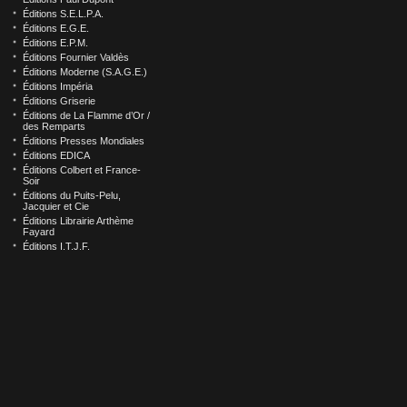
Éditions S.E.L.P.A.
Éditions E.G.E.
Éditions E.P.M.
Éditions Fournier Valdès
Éditions Moderne (S.A.G.E.)
Éditions Impéria
Éditions Griserie
Éditions de La Flamme d’Or /
des Remparts
Éditions Presses Mondiales
Éditions EDICA
Éditions Colbert et France-
Soir
Éditions du Puits-Pelu,
Jacquier et Cie
Éditions Librairie Arthème
Fayard
Éditions I.T.J.F.