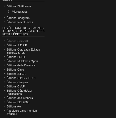
Éditions ElviFrance
Microtirages
Éditions Idéogram
Éditions Novel Press
LES ÉDITIONS DE G. SAGNES,
J. SAVRE, C. PÉREZ & AUTRES
PETITS ÉDITEURS
Éditions Comédit
Éditions S.E.P.P.
Éditions Cottreau / Edilau /
Editora / S.P.S.
Éditions EDDIE
Éditions Multilove / Open
Éditions de la Durance
Éditions Cinto
Éditions S.I.C.I.
Éditions S.P.G. / E.D.H.
Éditions Campus
Éditions C.A.P.
Éditions Côte d’Azur
Publications
Éditions des Archers
Éditions EDI 2000
Éditions AA
Fascicule sans mention
d’éditeur