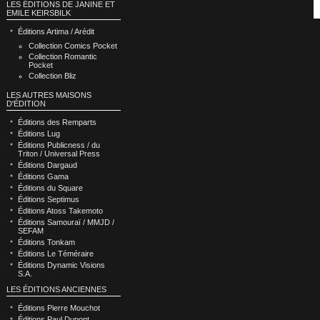
LES ÉDITIONS DE JANINE ET
EMILE KEIRSBILK
Éditions Artima / Arédit
Collection Comics Pocket
Collection Romantic
Pocket
Collection Bliz
LES AUTRES MAISONS
D'ÉDITION
Éditions des Remparts
Éditions Lug
Éditions Publicness / du
Triton / Universal Press
Éditions Dargaud
Éditions Gama
Éditions du Square
Éditions Septimus
Éditions Atoss Takemoto
Éditions Samouraï / MMJD /
SEFAM
Éditions Tonkam
Éditions Le Téméraire
Éditions Dynamic Visions
S.A.
LES ÉDITIONS ANCIENNES
Éditions Pierre Mouchot
Éditions Paul Dupont