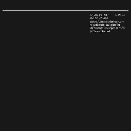
PLAN DU SITE
© 2026
04:30:45 AM
petitsformatsadultes.com
© Éditeurs, auteurs et
dessinateurs représentés
© Yves Grenet