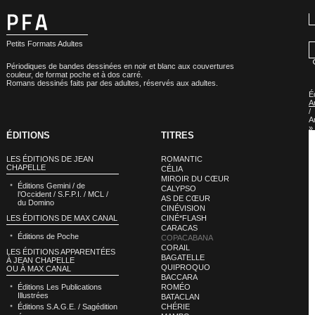
Petits Formats Adultes
Périodiques de bandes dessinées en noir et blanc aux couvertures
couleur, de format poche et à dos carré.
Romans dessinés faits par des adultes, réservés aux adultes.
É
A
/
A
»
ÉDITIONS
TITRES
É
A
/
LES ÉDITIONS DE JEAN
ROMANTIC
A
CHAPELLE
CÉLIA
–
MIROIR DU CŒUR
C
Éditions Gemini / de
R
CALYPSO
l’Occident / S.F.P.I. / MCL /
P
AS DE CŒUR
du Domino
»
CINÉVISION
É
LES ÉDITIONS DE MAX CANAL
CINÉ*FLASH
A
CARACAS
/
Éditions de Poche
COPACABANA
A
–
CORAIL
LES ÉDITIONS APPARENTÉES
C
BAGATELLE
À JEAN CHAPELLE
R
QUIPROQUO
OU À MAX CANAL
P
BACCARA
:
Éditions Les Publications
ROMÉO
C
Illustrées
BATACLAN
Éditions S.A.G.E. / Sagédition
CHÉRIE