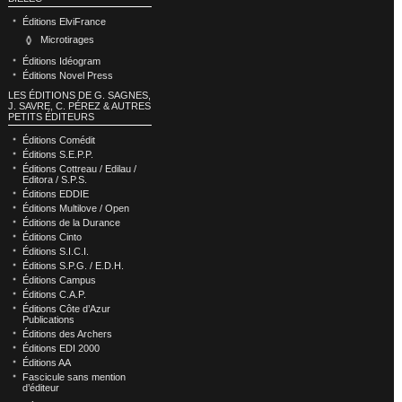
Éditions ElviFrance
Microtirages
Éditions Idéogram
Éditions Novel Press
LES ÉDITIONS DE G. SAGNES,
J. SAVRE, C. PÉREZ & AUTRES
PETITS ÉDITEURS
Éditions Comédit
Éditions S.E.P.P.
Éditions Cottreau / Edilau /
Editora / S.P.S.
Éditions EDDIE
Éditions Multilove / Open
Éditions de la Durance
Éditions Cinto
Éditions S.I.C.I.
Éditions S.P.G. / E.D.H.
Éditions Campus
Éditions C.A.P.
Éditions Côte d’Azur
Publications
Éditions des Archers
Éditions EDI 2000
Éditions AA
Fascicule sans mention
d’éditeur