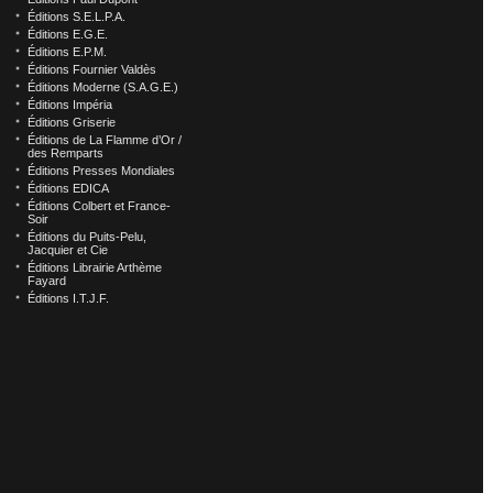
Éditions S.E.L.P.A.
Éditions E.G.E.
Éditions E.P.M.
Éditions Fournier Valdès
Éditions Moderne (S.A.G.E.)
Éditions Impéria
Éditions Griserie
Éditions de La Flamme d’Or /
des Remparts
Éditions Presses Mondiales
Éditions EDICA
Éditions Colbert et France-
Soir
Éditions du Puits-Pelu,
Jacquier et Cie
Éditions Librairie Arthème
Fayard
Éditions I.T.J.F.