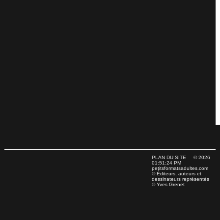
PLAN DU SITE
© 2026
01:51:24 PM
petitsformatsadultes.com
© Éditeurs, auteurs et
dessinateurs représentés
© Yves Grenet