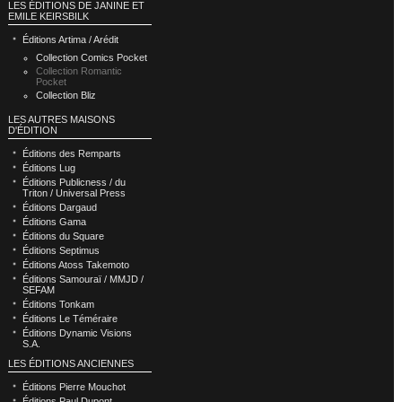
LES ÉDITIONS DE JANINE ET
EMILE KEIRSBILK
Éditions Artima / Arédit
Collection Comics Pocket
Collection Romantic
Pocket
Collection Bliz
LES AUTRES MAISONS
D'ÉDITION
Éditions des Remparts
Éditions Lug
Éditions Publicness / du
Triton / Universal Press
Éditions Dargaud
Éditions Gama
Éditions du Square
Éditions Septimus
Éditions Atoss Takemoto
Éditions Samouraï / MMJD /
SEFAM
Éditions Tonkam
Éditions Le Téméraire
Éditions Dynamic Visions
S.A.
LES ÉDITIONS ANCIENNES
Éditions Pierre Mouchot
Éditions Paul Dupont