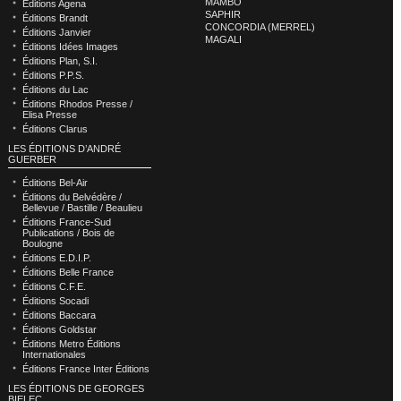
MAMBO
Éditions Agena
SAPHIR
Éditions Brandt
CONCORDIA (MERREL)
Éditions Janvier
MAGALI
Éditions Idées Images
Éditions Plan, S.I.
Éditions P.P.S.
Éditions du Lac
Éditions Rhodos Presse /
Elisa Presse
Éditions Clarus
LES ÉDITIONS D’ANDRÉ
GUERBER
Éditions Bel-Air
Éditions du Belvédère /
Bellevue / Bastille / Beaulieu
Éditions France-Sud
Publications / Bois de
Boulogne
Éditions E.D.I.P.
Éditions Belle France
Éditions C.F.E.
Éditions Socadi
Éditions Baccara
Éditions Goldstar
Éditions Metro Éditions
Internationales
Éditions France Inter Éditions
LES ÉDITIONS DE GEORGES
BIELEC