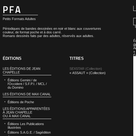
Petits Formats Adultes
Périodiques de bandes dessinées en noir et blanc aux couvertures
couleur, de format poche et à dos carré.
Romans dessinés faits par des adultes, réservés aux adultes.
É
d
A
»
É
ÉDITIONS
TITRES
d
A
:
LES ÉDITIONS DE JEAN
SEXSTAR (Collection)
S
CHAPELLE
« ASSAUT » (Collection)
(
Éditions Gemini / de
l’Occident / S.F.P.I. / MCL /
du Domino
LES ÉDITIONS DE MAX CANAL
Éditions de Poche
LES ÉDITIONS APPARENTÉES
À JEAN CHAPELLE
OU À MAX CANAL
Éditions Les Publications
Illustrées
Éditions S.A.G.E. / Sagédition