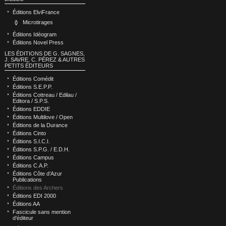
Éditions ElviFrance
Microtirages
Éditions Idéogram
Éditions Novel Press
LES ÉDITIONS DE G. SAGNES,
J. SAVRE, C. PÉREZ & AUTRES
PETITS ÉDITEURS
Éditions Comédit
Éditions S.E.P.P.
Éditions Cottreau / Edilau /
Editora / S.P.S.
Éditions EDDIE
Éditions Multilove / Open
Éditions de la Durance
Éditions Cinto
Éditions S.I.C.I.
Éditions S.P.G. / E.D.H.
Éditions Campus
Éditions C.A.P.
Éditions Côte d’Azur
Publications
Éditions des Archers
Éditions EDI 2000
Éditions AA
Fascicule sans mention
d’éditeur