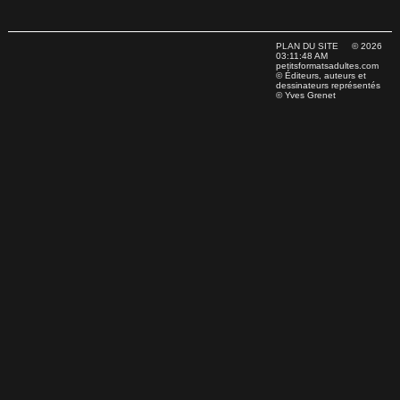
PLAN DU SITE
© 2026
03:11:48 AM
petitsformatsadultes.com
© Éditeurs, auteurs et
dessinateurs représentés
© Yves Grenet