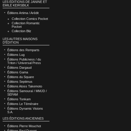
LES ÉDITIONS DE JANINE ET
EMILE KEIRSBILK
Éditions Artima / Arédit
Collection Comics Pocket
Collection Romantic
Pocket
Collection Bliz
LES AUTRES MAISONS
D'ÉDITION
Éditions des Remparts
Éditions Lug
Éditions Publicness / du
Triton / Universal Press
Éditions Dargaud
Éditions Gama
Éditions du Square
Éditions Septimus
Éditions Atoss Takemoto
Éditions Samouraï / MMJD /
SEFAM
Éditions Tonkam
Éditions Le Téméraire
Éditions Dynamic Visions
S.A.
LES ÉDITIONS ANCIENNES
Éditions Pierre Mouchot
Éditions Paul Dupont