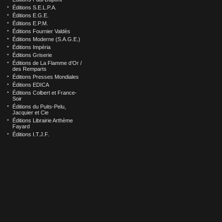
Éditions S.E.L.P.A.
Éditions E.G.E.
Éditions E.P.M.
Éditions Fournier Valdès
Éditions Moderne (S.A.G.E.)
Éditions Impéria
Éditions Griserie
Éditions de La Flamme d’Or /
des Remparts
Éditions Presses Mondiales
Éditions EDICA
Éditions Colbert et France-
Soir
Éditions du Puits-Pelu,
Jacquier et Cie
Éditions Librairie Arthème
Fayard
Éditions I.T.J.F.