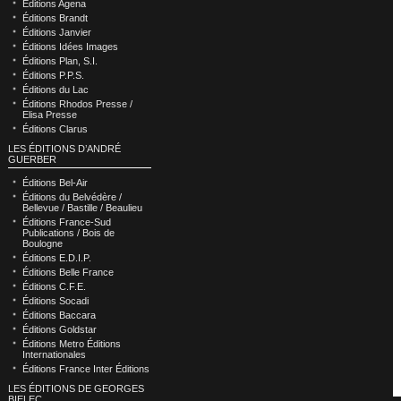
Éditions Agena
Éditions Brandt
Éditions Janvier
Éditions Idées Images
Éditions Plan, S.I.
Éditions P.P.S.
Éditions du Lac
Éditions Rhodos Presse /
Elisa Presse
Éditions Clarus
LES ÉDITIONS D’ANDRÉ
GUERBER
Éditions Bel-Air
Éditions du Belvédère /
Bellevue / Bastille / Beaulieu
Éditions France-Sud
Publications / Bois de
Boulogne
Éditions E.D.I.P.
Éditions Belle France
Éditions C.F.E.
Éditions Socadi
Éditions Baccara
Éditions Goldstar
Éditions Metro Éditions
Internationales
Éditions France Inter Éditions
LES ÉDITIONS DE GEORGES
BIELEC