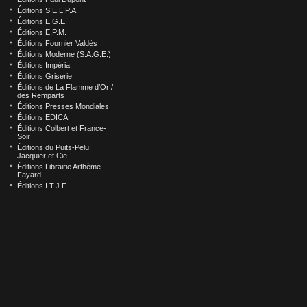
Éditions S.E.L.P.A.
Éditions E.G.E.
Éditions E.P.M.
Éditions Fournier Valdès
Éditions Moderne (S.A.G.E.)
Éditions Impéria
Éditions Griserie
Éditions de La Flamme d’Or /
des Remparts
Éditions Presses Mondiales
Éditions EDICA
Éditions Colbert et France-
Soir
Éditions du Puits-Pelu,
Jacquier et Cie
Éditions Librairie Arthème
Fayard
Éditions I.T.J.F.