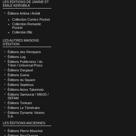
LES ÉDITIONS DE JANINE ET
EMILE KEIRSBILK
Éditions Artima / Arédit
Collection Comics Pocket
Collection Romantic
Pocket
Collection Bliz
LES AUTRES MAISONS
D'ÉDITION
Éditions des Remparts
Éditions Lug
Éditions Publicness / du
Triton / Universal Press
Éditions Dargaud
Éditions Gama
Éditions du Square
Éditions Septimus
Éditions Atoss Takemoto
Éditions Samouraï / MMJD /
SEFAM
Éditions Tonkam
Éditions Le Téméraire
Éditions Dynamic Visions
S.A.
LES ÉDITIONS ANCIENNES
Éditions Pierre Mouchot
Éditions Paul Dupont