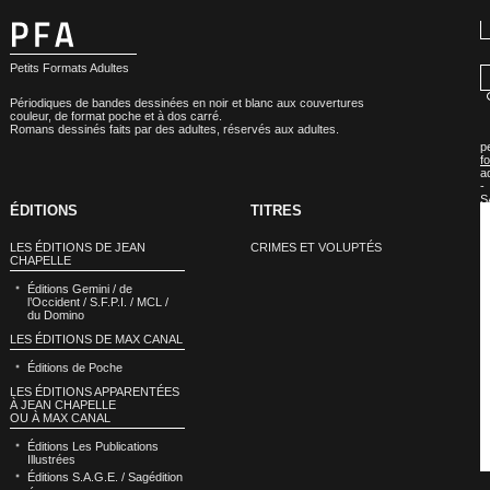
Petits Formats Adultes
Périodiques de bandes dessinées en noir et blanc aux couvertures
couleur, de format poche et à dos carré.
Romans dessinés faits par des adultes, réservés aux adultes.
pe
f
a
-
S
ÉDITIONS
TITRES
LES ÉDITIONS DE JEAN
CRIMES ET VOLUPTÉS
CHAPELLE
Éditions Gemini / de
l’Occident / S.F.P.I. / MCL /
du Domino
LES ÉDITIONS DE MAX CANAL
Éditions de Poche
LES ÉDITIONS APPARENTÉES
À JEAN CHAPELLE
OU À MAX CANAL
Éditions Les Publications
Illustrées
Éditions S.A.G.E. / Sagédition