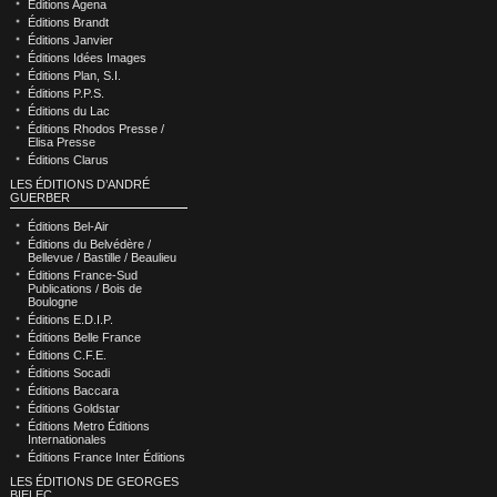
Éditions Agena
Éditions Brandt
Éditions Janvier
Éditions Idées Images
Éditions Plan, S.I.
Éditions P.P.S.
Éditions du Lac
Éditions Rhodos Presse /
Elisa Presse
Éditions Clarus
LES ÉDITIONS D’ANDRÉ
GUERBER
Éditions Bel-Air
Éditions du Belvédère /
Bellevue / Bastille / Beaulieu
Éditions France-Sud
Publications / Bois de
Boulogne
Éditions E.D.I.P.
Éditions Belle France
Éditions C.F.E.
Éditions Socadi
Éditions Baccara
Éditions Goldstar
Éditions Metro Éditions
Internationales
Éditions France Inter Éditions
LES ÉDITIONS DE GEORGES
BIELEC