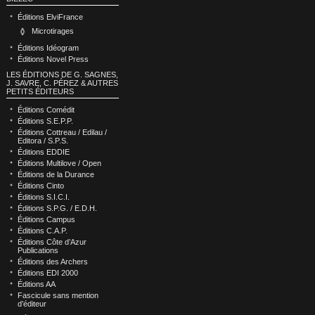
Éditions ElviFrance
Microtirages
Éditions Idéogram
Éditions Novel Press
LES ÉDITIONS DE G. SAGNES,
J. SAVRE, C. PÉREZ & AUTRES
PETITS ÉDITEURS
Éditions Comédit
Éditions S.E.P.P.
Éditions Cottreau / Edilau /
Editora / S.P.S.
Éditions EDDIE
Éditions Multilove / Open
Éditions de la Durance
Éditions Cinto
Éditions S.I.C.I.
Éditions S.P.G. / E.D.H.
Éditions Campus
Éditions C.A.P.
Éditions Côte d’Azur
Publications
Éditions des Archers
Éditions EDI 2000
Éditions AA
Fascicule sans mention
d’éditeur