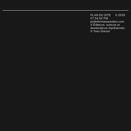
PLAN DU SITE
© 2026
07:54:52 PM
petitsformatsadultes.com
© Éditeurs, auteurs et
dessinateurs représentés
© Yves Grenet