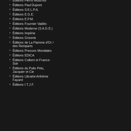
Éditions Pierre Mouchot
Éditions Paul Dupont
Éditions S.E.L.P.A.
Éditions E.G.E.
Éditions E.P.M.
Éditions Fournier Valdès
Éditions Moderne (S.A.G.E.)
Éditions Impéria
Éditions Griserie
Éditions de La Flamme d’Or /
des Remparts
Éditions Presses Mondiales
Éditions EDICA
Éditions Colbert et France-
Soir
Éditions du Puits-Pelu,
Jacquier et Cie
Éditions Librairie Arthème
Fayard
Éditions I.T.J.F.