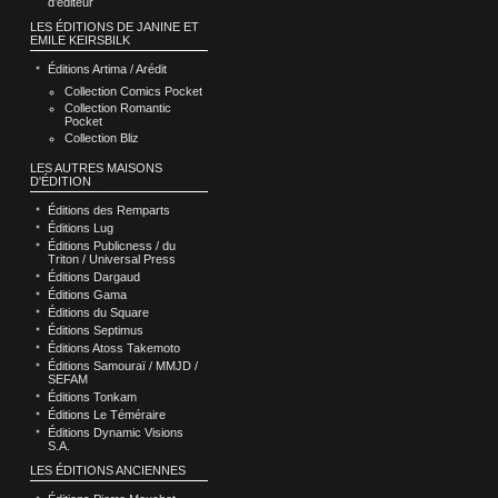
d’éditeur
LES ÉDITIONS DE JANINE ET
EMILE KEIRSBILK
Éditions Artima / Arédit
Collection Comics Pocket
Collection Romantic
Pocket
Collection Bliz
LES AUTRES MAISONS
D'ÉDITION
Éditions des Remparts
Éditions Lug
Éditions Publicness / du
Triton / Universal Press
Éditions Dargaud
Éditions Gama
Éditions du Square
Éditions Septimus
Éditions Atoss Takemoto
Éditions Samouraï / MMJD /
SEFAM
Éditions Tonkam
Éditions Le Téméraire
Éditions Dynamic Visions
S.A.
LES ÉDITIONS ANCIENNES