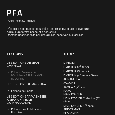
Petits Formats Adultes
Périodiques de bandes dessinées en noir et blanc aux couvertures
couleur, de format poche et à dos carré.
Romans dessinés faits par des adultes, réservés aux adultes.
ÉDITIONS
TITRES
LES ÉDITIONS DE JEAN
DIABOLIK
CHAPELLE
e
DIABOLIK (2
série)
e
DIABOLIK (3
série)
Éditions Gemini / de
e
DIABOLIK (4
série – Géant)
l’Occident / S.F.P.I. / MCL /
du Domino
AURANELLA
JAGUAR
LES ÉDITIONS DE MAX CANAL
e
JAGUAR (2
série)
NAJA
Éditions de Poche
MAIN D’ACIER
LES ÉDITIONS APPARENTÉES
e
MAIN D’ACIER Collection (2
À JEAN CHAPELLE
série)
OU À MAX CANAL
e
MAIN D’ACIER (3
série)
SPIDERMAN
Éditions Les Publications
Illustrées
BLACKMAN