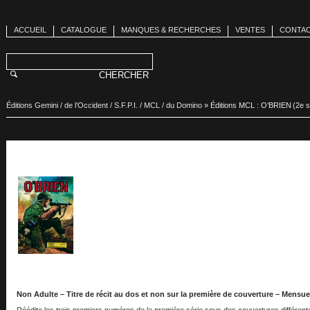
ACCUEIL
CATALOGUE
MANQUES & RECHERCHES
VENTES
CONTA
Éditions Gemini / de l’Occident / S.F.P.I. / MCL / du Domino
»
Éditions MCL : O’BRIEN (2e s
Non Adulte – Titre de récit au dos et non sur la première de couverture – Mensu
Réédite les trois premiers numéros de la première série sous des couvertures différent