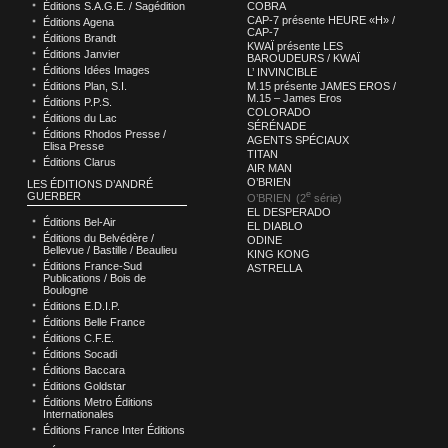
COBRA
Éditions S.A.G.E. / Sagédition
CAP-7 présente HEURE «H» /
Éditions Agena
CAP-7
Éditions Brandt
KWAÏ présente LES
Éditions Janvier
BAROUDEURS / KWAÏ
Éditions Idées Images
L’ INVINCIBLE
M.15 présente JAMES EROS /
Éditions Plan, S.I.
M.15 – James Eros
Éditions P.P.S.
COLORADO
Éditions du Lac
SÉRÉNADE
Éditions Rhodos Presse /
AGENTS SPÉCIAUX
Elisa Presse
TITAN
Éditions Clarus
AIR MAN
O’BRIEN
LES ÉDITIONS D’ANDRÉ
e
GUERBER
O’BRIEN (2
série)
EL DESPERADO
Éditions Bel-Air
EL DIABLO
Éditions du Belvédère /
ODINE
Bellevue / Bastille / Beaulieu
KING KONG
Éditions France-Sud
ASTRELLA
Publications / Bois de
Boulogne
Éditions E.D.I.P.
Éditions Belle France
Éditions C.F.E.
Éditions Socadi
Éditions Baccara
Éditions Goldstar
Éditions Metro Éditions
Internationales
Éditions France Inter Éditions