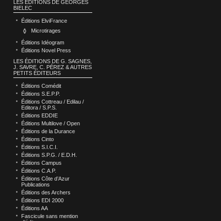
LES ÉDITIONS DE GEORGES
BIELEC
Éditions ElviFrance
Microtirages
Éditions Idéogram
Éditions Novel Press
LES ÉDITIONS DE G. SAGNES,
J. SAVRE, C. PÉREZ & AUTRES
PETITS ÉDITEURS
Éditions Comédit
Éditions S.E.P.P.
Éditions Cottreau / Edilau /
Editora / S.P.S.
Éditions EDDIE
Éditions Multilove / Open
Éditions de la Durance
Éditions Cinto
Éditions S.I.C.I.
Éditions S.P.G. / E.D.H.
Éditions Campus
Éditions C.A.P.
Éditions Côte d’Azur
Publications
Éditions des Archers
Éditions EDI 2000
Éditions AA
Fascicule sans mention