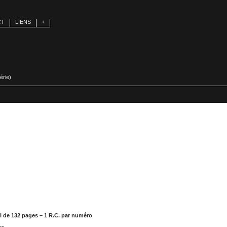
CT
LIENS
+
érie)
el de 132 pages – 1 R.C. par numéro
es